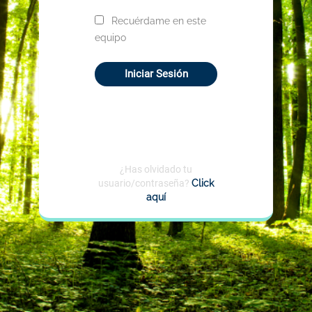
Recuérdame en este
equipo
Iniciar Sesión
¿Has olvidado tu
usuario/contraseña?
Click
aquí